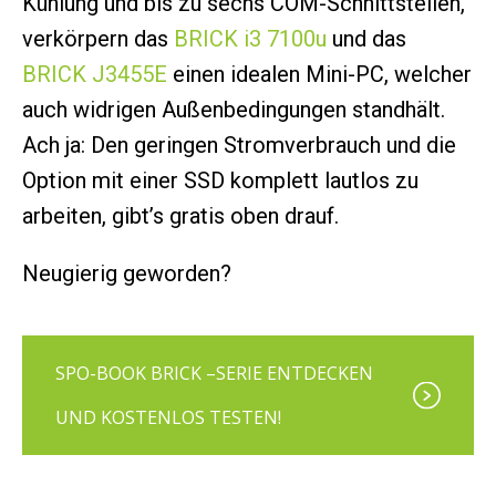
Kühlung und bis zu sechs COM-Schnittstellen,
verkörpern das
BRICK i3 7100u
und das
BRICK J3455E
einen idealen Mini-PC, welcher
auch widrigen Außenbedingungen standhält.
Ach ja: Den geringen Stromverbrauch und die
Option mit einer SSD komplett lautlos zu
arbeiten, gibt’s gratis oben drauf.
Neugierig geworden?
SPO-BOOK BRICK –SERIE ENTDECKEN
UND KOSTENLOS TESTEN!