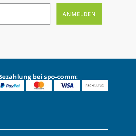
ANMELDEN
Bezahlung bei spo-comm: