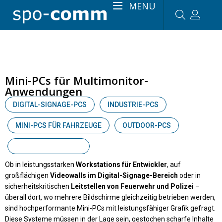
MENU
Mini-PCs für Multimonitor-
Anwendungen
DIGITAL-SIGNAGE-PCS
INDUSTRIE-PCS
MINI-PCS FÜR FAHRZEUGE
OUTDOOR-PCS
MULTIMONITOR-PCS
Ob in leistungsstarken
Workstations für Entwickler
, auf
großflächigen
Videowalls im Digital-Signage-Bereich
oder in
sicherheitskritischen
Leitstellen von Feuerwehr und Polizei
–
überall dort, wo mehrere Bildschirme gleichzeitig betrieben werden,
sind hochperformante Mini-PCs mit leistungsfähiger Grafik gefragt.
Diese Systeme müssen in der Lage sein, gestochen scharfe Inhalte