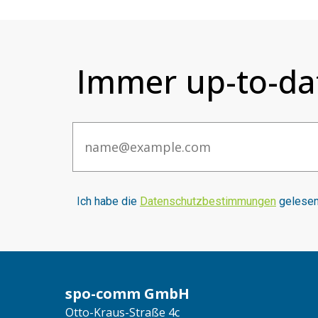
Immer up-to-da
Email
I
ch habe die
Datenschutzbestimmungen
gelesen 
spo-comm GmbH
Otto-Kraus-Straße 4c