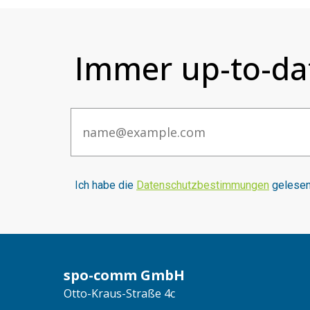
Immer up-to-da
Email
I
ch habe die
Datenschutzbestimmungen
gelesen 
spo-comm GmbH
Otto-Kraus-Straße 4c