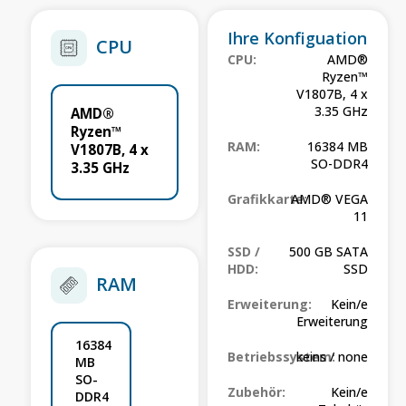
Ihre Konfiguation
CPU
CPU:
AMD®
Ryzen™
V1807B, 4 x
3.35 GHz
AMD®
Ryzen™
RAM:
16384 MB
V1807B, 4 x
SO-DDR4
3.35 GHz
Grafikkarte:
AMD® VEGA
11
SSD /
500 GB SATA
HDD:
SSD
RAM
Erweiterung:
Kein/e
Erweiterung
16384
Betriebssystem:
keins / none
MB
SO-
Zubehör:
Kein/e
DDR4