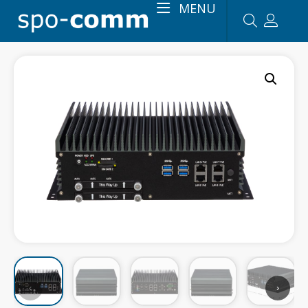
MENU
‹
›