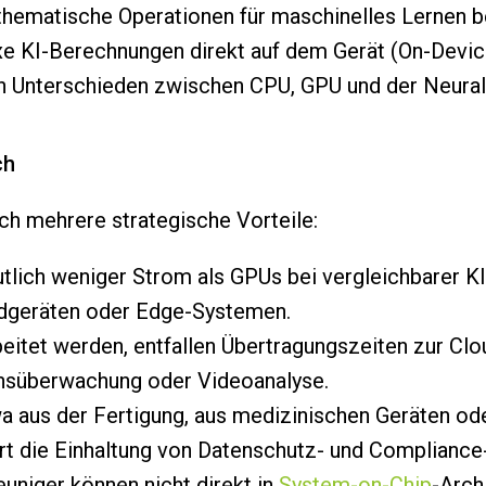
athematische Operationen für maschinelles Lernen b
e KI-Berechnungen direkt auf dem Gerät (On-Device
n Unterschieden zwischen CPU, GPU und der Neural
ch
ch mehrere strategische Vorteile:
tlich weniger Strom als GPUs bei vergleichbarer KI
Endgeräten oder Edge-Systemen.
eitet werden, entfallen Übertragungszeiten zur Clou
nsüberwachung oder Videoanalyse.
a aus der Fertigung, aus medizinischen Geräten ode
ert die Einhaltung von Datenschutz- und Complianc
uniger können nicht direkt in
System-on-Chip
-Arch