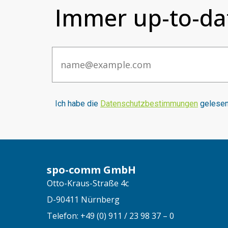
Immer up-to-da
Email
I
ch habe die
Datenschutzbestimmungen
gelesen 
spo-comm GmbH
Otto-Kraus-Straße 4c
D-90411 Nürnberg
Telefon: +49 (0) 911 / 23 98 37 – 0