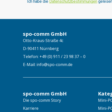
I
ch habe die
Datenschutzbestimmungen
gelesen 
spo-comm GmbH
Otto-Kraus-Straße 4c
D-90411 Nürnberg
Telefon: +49 (0) 911 / 23 98 37 – 0
E-Mail: info@spo-comm.de
spo-comm GmbH
Kate
Die spo-comm Story
Mini-PC
Karriere
Mini-P